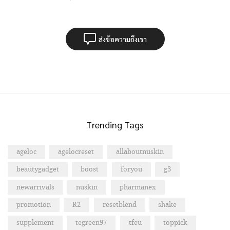
ส่งข้อความถึงเรา
Trending Tags
ageloc
agelocreset
allaboutnuskin
beautygadget
boost
foryou
g3
newarrivals
nuskin
pharmanex
promotion
R2
resetblend
shake
supplement
tegreen97
tfeu
toppick