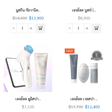
นูสกิน กัลวานิค...
เอจล็อค บูสท์ (...
฿
14,900
฿
13,900
฿
8,900
นู
เอ
สกิน
จล็อค
กัล
บูสท์
วา
(ageLOC®
SALE
นิค
Boost)
คิต
quantity
(Galvanic
Spa
Kit)
quantity
เอจล็อค ลูมิสปา...
เอจล็อค เวลสปา ...
฿
7,100
฿
17,700
฿
12,400