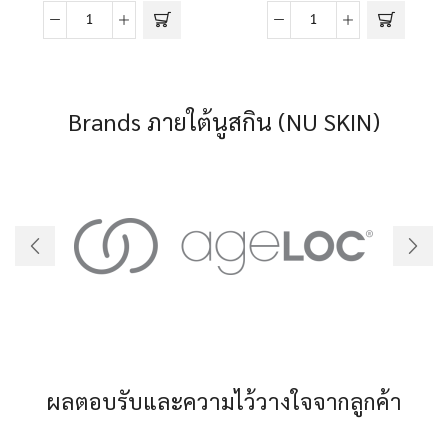
เอ
เอ
จล็อค
จล็อค
ลู
เวลส
มิส
ปา
Brands ภายใต้นูสกิน (NU SKIN)
ปา
ไอโอ
ไอโอ
(ageLOC®
(สำหรับ
WellSpa
ผิว
iO)
ธรรมดา
quantity
ถึง
ผิว
ผสม)
(ageLOC
LumiSpa®
iO
-
ผลตอบรับและความไว้วางใจจากลูกค้า
Normal/Combo)
quantity