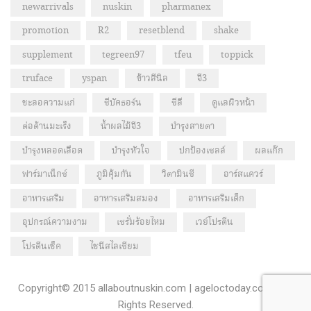
newarrivals
nuskin
pharmanex
promotion
R2
resetblend
shake
supplement
tegreen97
tfeu
toppick
truface
yspan
ข้าวสีนิล
จี3
ชะลอความแก่
ซีบัคธอร์น
ซีลี
ดูแลผิวหน้า
ต่อต้านมะเร็ง
น้ำผลไม้จี3
บำรุงสายตา
บำรุงหลอดเลือด
บำรุงหัวใจ
ปกป้องเซลล์
ผลแก๊ก
ฟาร์มาเน็กซ์
ภูมิคุ้มกัน
วิตามินซี
อาร์สแควร์
อาหารเสริม
อาหารเสริมสมอง
อาหารเสริมเด็ก
อุปกรณ์ความงาม
เซรั่มร้อยไหม
เวย์โปรตีน
โปรตีนเช็ค
ไชนีสไลเซียม
Copyright© 2015 allaboutnuskin.com | ageloctoday.com - All
Rights Reserved.