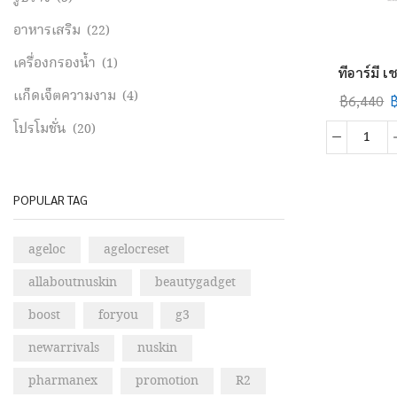
อาหารเสริม
(22)
เครื่องกรองน้ำ
(1)
ทีอาร์มี เ
แก็ดเจ็ตความงาม
(4)
฿
6,440
โปรโมชั่น
(20)
ที
อาร์มี
เชค
POPULAR TAG
วา
นิล
ageloc
agelocreset
ลา
2
allaboutnuskin
beautygadget
กล่อง
boost
foryou
g3
(TR
Shak
newarrivals
nuskin
-
Vanil
pharmanex
promotion
R2