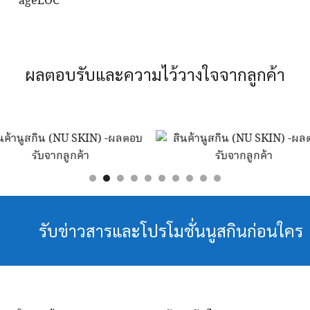
ผลตอบรับและความไว้วางใจจากลูกค้า
รับข่าวสารและโปรโมชั่นนูสกินก่อนใคร