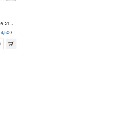
ชค วา...
฿
4,500
ME
e
la)