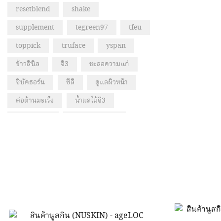
quan
resetblend
shake
supplement
tegreen97
tfeu
toppick
truface
yspan
ข้าวสีนิล
จี3
ชะลอความแก่
ซีบัคธอร์น
ซีลี
ดูแลผิวหน้า
ต่อต้านมะเร็ง
น้ำผลไม้จี3
บำรุงสายตา
บำรุงหลอดเลือด
บำรุงหัวใจ
ปกป้องเซลล์
ผลแก๊ก
ฟาร์มาเน็กซ์
ภูมิคุ้มกัน
วิตามินซี
อาร์สแควร์
อาหารเสริม
อาหารเสริมสมอง
อาหารเสริมเด็ก
อุปกรณ์ความงาม
เซรั่มร้อยไหม