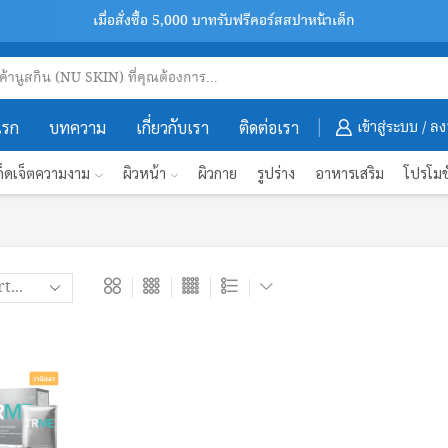
เมื่อสั่งซื้อ 5,000 บาทรับฟรีคอร์สสปาหน้าเด็ก
เพิ่มเพื่อนทางไลน์รับส่วนลด 100 บาทฟรี
สินค้านูสกินของแท้ลด 30-50%
Search
input
เข้าสู่ระบบ / ล
แรก
บทความ
เกี่ยวกับเรา
ติดต่อเรา
ก็ดเจ็ตความงาม
ผิวหน้า
ผิวกาย
รูปร่าง
อาหารเสริม
โปรโมช