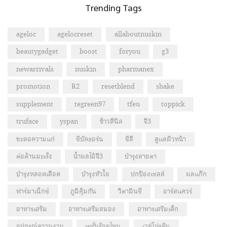
Trending Tags
ageloc
agelocreset
allaboutnuskin
beautygadget
boost
foryou
g3
newarrivals
nuskin
pharmanex
promotion
R2
resetblend
shake
supplement
tegreen97
tfeu
toppick
truface
yspan
ข้าวสีนิล
จี3
ชะลอความแก่
ซีบัคธอร์น
ซีลี
ดูแลผิวหน้า
ต่อต้านมะเร็ง
น้ำผลไม้จี3
บำรุงสายตา
บำรุงหลอดเลือด
บำรุงหัวใจ
ปกป้องเซลล์
ผลแก๊ก
ฟาร์มาเน็กซ์
ภูมิคุ้มกัน
วิตามินซี
อาร์สแควร์
อาหารเสริม
อาหารเสริมสมอง
อาหารเสริมเด็ก
อุปกรณ์ความงาม
เซรั่มร้อยไหม
เวย์โปรตีน