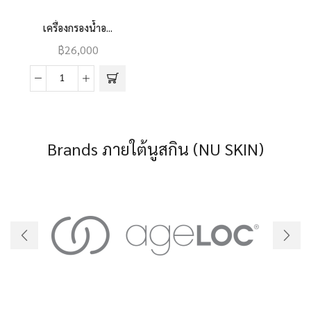
เครื่องกรองน้ำอ...
฿
26,000
เครื่อง
กรอง
น้ำ
อี
Brands ภายใต้นูสกิน (NU SKIN)
โค
สเฟียร์
(EcoSphere)
quantity