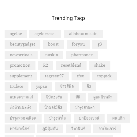
Trending Tags
ageloc
agelocreset
allaboutnuskin
beautygadget
boost
foryou
g3
newarrivals
nuskin
pharmanex
promotion
R2
resetblend
shake
supplement
tegreen97
tfeu
toppick
truface
yspan
ข้าวสีนิล
จี3
ชะลอความแก่
ซีบัคธอร์น
ซีลี
ดูแลผิวหน้า
ต่อต้านมะเร็ง
น้ำผลไม้จี3
บำรุงสายตา
บำรุงหลอดเลือด
บำรุงหัวใจ
ปกป้องเซลล์
ผลแก๊ก
ฟาร์มาเน็กซ์
ภูมิคุ้มกัน
วิตามินซี
อาร์สแควร์