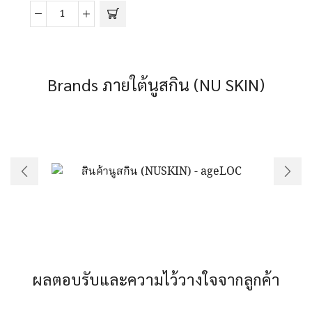
น้ำ
ผลไม
จี3
จำนวน
Brands ภายใต้นูสกิน (NU SKIN)
4
ขวด
(G3
GAC
Fruit)
quantity
ผลตอบรับและความไว้วางใจจากลูกค้า