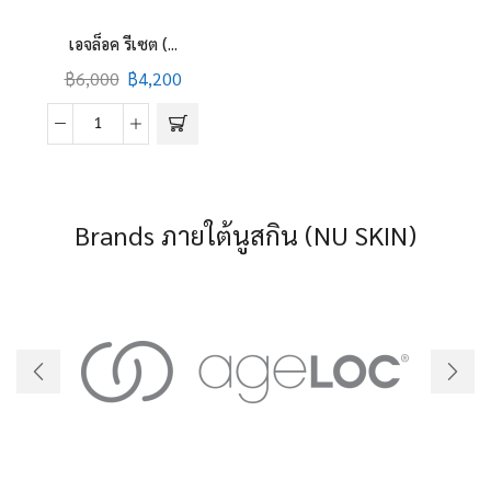
เอจล็อค รีเซต (...
฿
6,000
฿
4,200
เอ
จล็อค
รี
เซต
Brands ภายใต้นูสกิน (NU SKIN)
(ageLOC®
Reset)
quantity