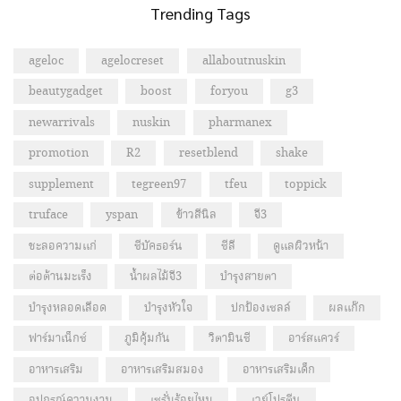
Trending Tags
ageloc
agelocreset
allaboutnuskin
beautygadget
boost
foryou
g3
newarrivals
nuskin
pharmanex
promotion
R2
resetblend
shake
supplement
tegreen97
tfeu
toppick
truface
yspan
ข้าวสีนิล
จี3
ชะลอความแก่
ซีบัคธอร์น
ซีลี
ดูแลผิวหน้า
ต่อต้านมะเร็ง
น้ำผลไม้จี3
บำรุงสายตา
บำรุงหลอดเลือด
บำรุงหัวใจ
ปกป้องเซลล์
ผลแก๊ก
ฟาร์มาเน็กซ์
ภูมิคุ้มกัน
วิตามินซี
อาร์สแควร์
อาหารเสริม
อาหารเสริมสมอง
อาหารเสริมเด็ก
อุปกรณ์ความงาม
เซรั่มร้อยไหม
เวย์โปรตีน